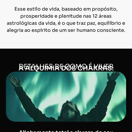
Esse estilo de vida, baseado em propósito,
prosperidade e plenitude nas 12 áreas
astrológicas da vida, é o que traz paz, equilíbrio e
alegria ao espírito de um ser humano consciente.
DETALHES DE COMO É VIVER
A ALQUIMIA DOS CHAKRAS: