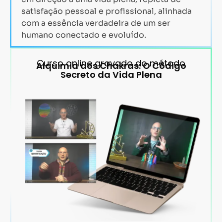
satisfação pessoal e profissional, alinhada
com a essência verdadeira de um ser
humano conectado e evoluído.
Curso online gravado do método
Alquimia dos Chakras: O Código
Secreto da Vida Plena