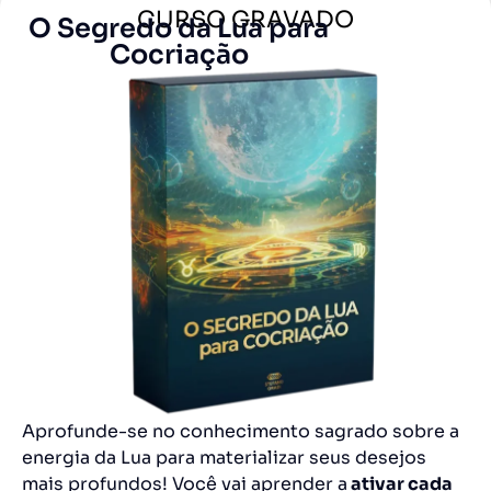
CURSO GRAVADO
O Segredo da Lua para
Cocriação
Aprofunde-se no conhecimento sagrado sobre a
energia da Lua para materializar seus desejos
mais profundos! Você vai aprender a
ativar cada