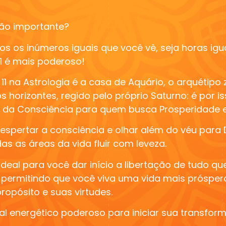
 tão importante?
os os inúmeros iguais que você vê, seja horas igu
1
é mais poderoso!
11 na Astrologia é a casa de Aquário, o arquétipo
 horizontes, regido pelo próprio Saturno: é por is
r da Consciência
para quem busca Prosperidade e 
 despertar a consciência e olhar além do véu para
as as áreas da vida fluir com leveza.
eal para você dar início a libertação de tudo q
, permitindo que você viva uma
vida mais próspera,
ropósito e suas virtudes.
tal energético poderoso para iniciar sua transfor