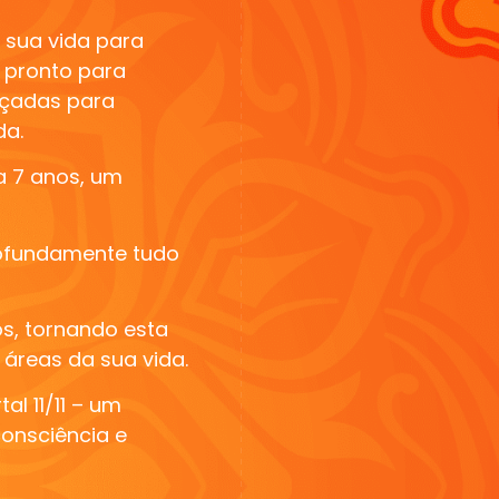
 sua vida para
u pronto para
nçadas para
da.
 7 anos,
um
profundamente tudo
s, tornando esta
áreas da sua vida.
l 11/11
– um
onsciência e