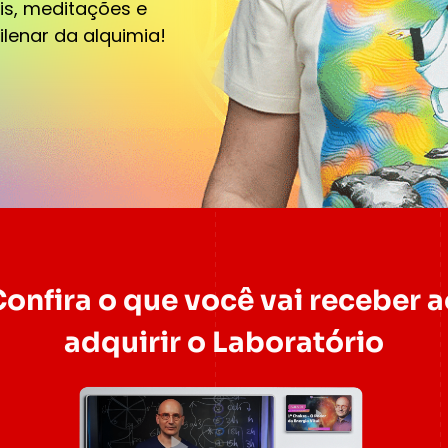
ais, meditações e
lenar da alquimia!
onfira o que você vai receber 
adquirir o Laboratório