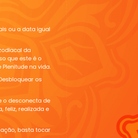
ais ou a data igual
 zodiacal da
so que este é o
Plenitude na vida.
 Desbloquear os
ue o desconecta de
 feliz, realizada e
mação, basta tocar