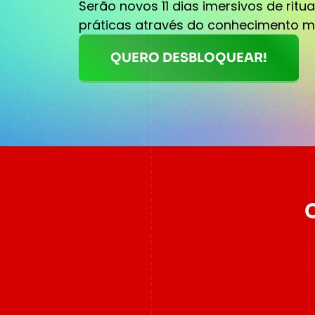
Serão novos 11 dias imersivos de ritu
práticas através do conhecimento mi
QUERO DESBLOQUEAR!
C