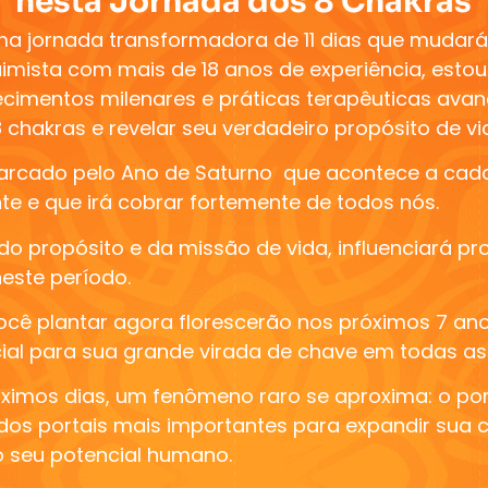
nesta Jornada dos 8 Chakras
uma
jornada transformadora de 11 dias que mudará
imista com mais de 18 anos de experiência, esto
ecimentos milenares e
práticas terapêuticas ava
chakras e revelar seu verdadeiro propósito de vi
arcado pelo
Ano de Saturno
que acontece a cada
 e que irá cobrar fortemente de todos nós.
 do propósito e da missão de vida, influenciará 
este período.
cê plantar agora florescerão nos próximos 7 ano
al para sua grande virada de chave em todas as 
óximos dias,
um fenômeno raro se aproxima: o porta
dos portais mais importantes para expandir sua c
 seu potencial humano.