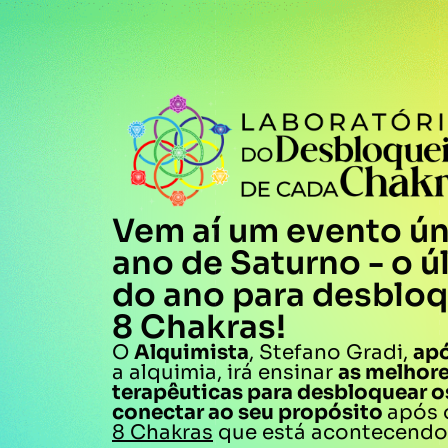
Vem aí um evento ún
ano de Saturno - o ú
do ano para desbloq
8 Chakras!
O
Alquimista
, Stefano Gradi,
apó
a alquimia, irá ensinar
as melhore
terapêuticas para desbloquear os
conectar ao seu propósito
após 
8 Chakras
que está acontecendo