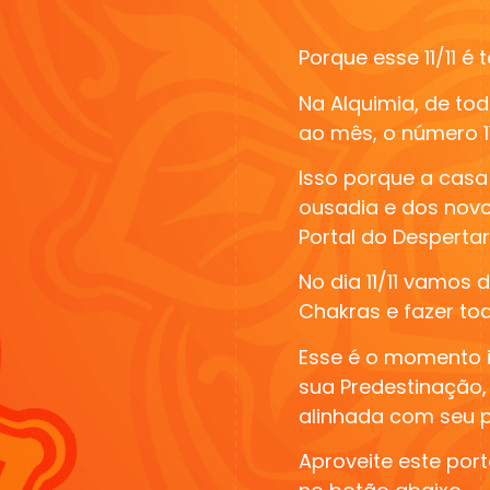
Porque esse 11/11 é
Na Alquimia, de tod
ao mês, o número 1
Isso porque a casa 
ousadia e dos novos
Portal do Desperta
No dia 11/11 vamos
Chakras e fazer tod
Esse é o
momento id
sua Predestinação
alinhada com seu p
Aproveite este por