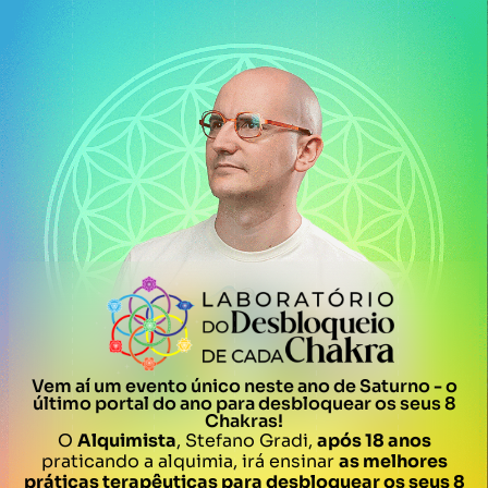
Vem aí um evento único neste ano de Saturno - o
último portal do ano para desbloquear os seus 8
Chakras!
O
Alquimista
, Stefano Gradi,
após 18 anos
praticando a alquimia, irá ensinar
as melhores
práticas terapêuticas para desbloquear os seus 8